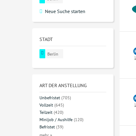
Neue Suche starten
STADT
Berlin
ART DER ANSTELLUNG
Unbefristet
(705)
Vollzeit
(645)
Teilzeit
(420)
Minijob / Aushilfe
(120)
Befristet
(39)
mehr »