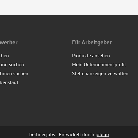
ewerber
Für Arbeitgeber
chen
Produkte ansehen
dung suchen
Mein Unternehmensprofil
ehmen suchen
Stellenanzeigen verwalten
benslauf
berliner.jobs | Entwickelt durch
jobiqo