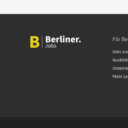
Für B
Jobs su
Ausbil
Untern
Mein Le