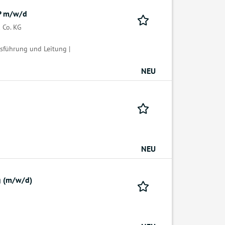
AP m/w/d
 Co. KG
tsführung und Leitung |
NEU
NEU
g (m/w/d)