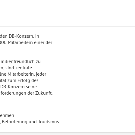
den DB-Konzern, in
00 Mitarbeitern einer der
familienfreundlich zu
rn, sind zentrale
ne Mitarbeiterin, jeder
lität zum Erfolg des
r DB-Konzern seine
usforderungen der Zukunft.
nehmen
, Beförderung und Tourismus