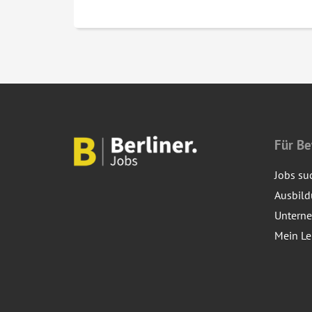
Für B
Jobs su
Ausbil
Untern
Mein Le