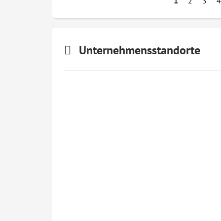
1
2
3
4
Unternehmensstandorte