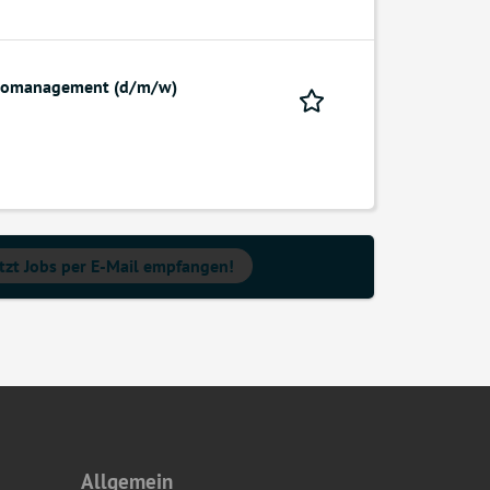
üromanagement (d/m/w)
tzt Jobs per E-Mail empfangen!
Allgemein