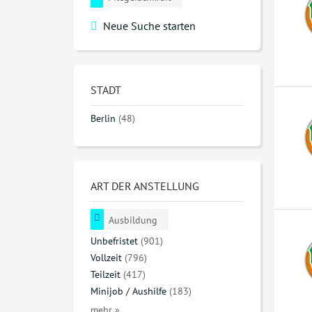
Neue Suche starten
STADT
Berlin
(48)
ART DER ANSTELLUNG
Ausbildung
Unbefristet
(901)
Vollzeit
(796)
Teilzeit
(417)
Minijob / Aushilfe
(183)
mehr »