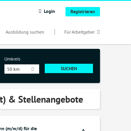
Login
Registrieren
Ausbildung suchen
Für Arbeitgeber
Umkreis
50 km
ft) & Stellenangebote
nn (m/w/d) für die